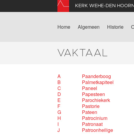
KERK WEHE-DEN HOOR
Home
Algemeen
Historie
O
VAKTAAL
A
Paanderboog
B
Palmetkapiteel
C
Paneel
D
Papesteen
E
Parochiekerk
F
Pastorie
G
Pateen
H
Patrocinium
I
Patronaat
J
Patroonheilige