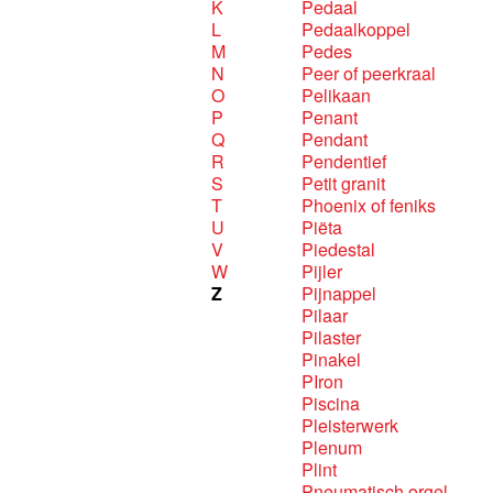
K
Pedaal
L
Pedaalkoppel
M
Pedes
N
Peer of peerkraal
O
Pelikaan
P
Penant
Q
Pendant
R
Pendentief
S
Petit granit
T
Phoenix of feniks
U
Piëta
V
Piedestal
W
Pijler
Z
Pijnappel
Pilaar
Pilaster
Pinakel
PIron
Piscina
Pleisterwerk
Plenum
Plint
Pneumatisch orgel