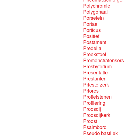
Polychromie
Polygonaal
Porselein
Portaal
Porticus
Positief
Postament
Predella
Preekstoel
Premonstratensers
Presbyterium
Presentatie
Prestanten
Priesterzerk
Priores
Profielstenen
Profilering
Proosdij
Proosdijkerk
Proost
Psalmbord
Pseudo basiliek