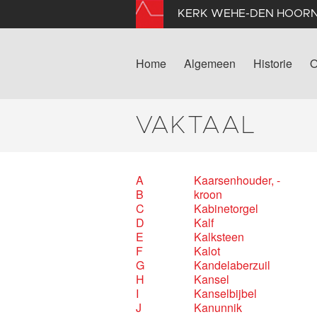
KERK WEHE-DEN HOOR
Home
Algemeen
Historie
O
VAKTAAL
A
Kaarsenhouder, -
B
kroon
C
Kabinetorgel
D
Kalf
E
Kalksteen
F
Kalot
G
Kandelaberzuil
H
Kansel
I
Kanselbijbel
J
Kanunnik