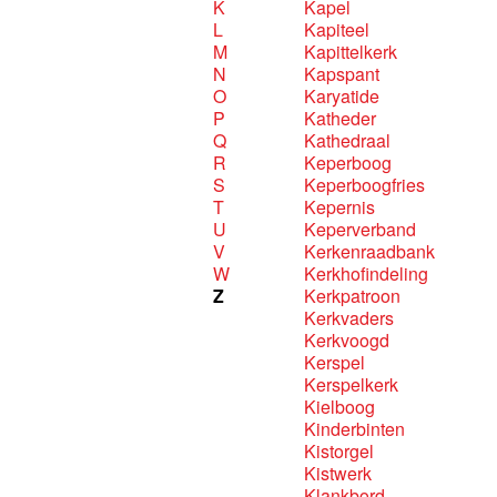
K
Kapel
L
Kapiteel
M
Kapittelkerk
N
Kapspant
O
Karyatide
P
Katheder
Q
Kathedraal
R
Keperboog
S
Keperboogfries
T
Kepernis
U
Keperverband
V
Kerkenraadbank
W
Kerkhofindeling
Z
Kerkpatroon
Kerkvaders
Kerkvoogd
Kerspel
Kerspelkerk
Kielboog
Kinderbinten
Kistorgel
Kistwerk
Klankbord