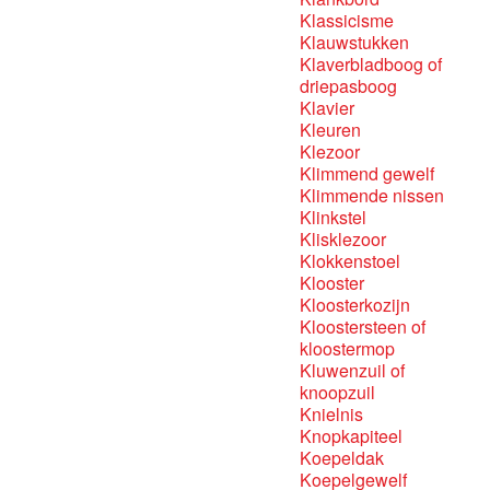
Klassicisme
Klauwstukken
Klaverbladboog of
driepasboog
Klavier
Kleuren
Klezoor
Klimmend gewelf
Klimmende nissen
Klinkstel
Klisklezoor
Klokkenstoel
Klooster
Kloosterkozijn
Kloostersteen of
kloostermop
Kluwenzuil of
knoopzuil
Knielnis
Knopkapiteel
Koepeldak
Koepelgewelf