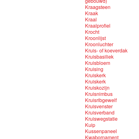
gebouwd)
Kraagsteen
Kraak
Kraal
Kraalprofiel
Krocht
Kroonlijst
Kroonluchter
Kruis- of koeverdak
Kruisbasiliek
Kruisbloem
Kruising
Kruiskerk
Kruiskerk
Kruiskozijn
Kruisnimbus
Kruisribgewelf
Kruisvenster
Kruisverband
Kruiswegstatie
Kuip
Kussenpaneel
Kwabornament