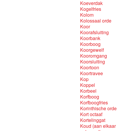
Koeverdak
Kogelfries
Kolom
Kolossaal orde
Koor
Koorafsluiting
Koorbank
Koorboog
Koorgewelf
Kooromgang
Koorsluiting
Koortoon
Koortravee
Kop
Koppel
Korbeel
Korfboog
Korfboogfries
Korinthische orde
Kort octaaf
Kortelinggat
Koud (aan elkaar