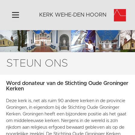
KERK WEHE-DEN HOORN
Home
Algemeen
Historie
STEUN ONS
Omgeving
Activiteiten
Word donateur van de Stichting Oude Groninger
Steun ons
Kerken
Contact
Deze kerk is, net als ruim 90 andere kerken in de provincie
Vaktaal
Groningen, in eigendom bij de Stichting Oude Groninger
Kerken. Groningen heeft een bijzondere positie als het gaat
om middeleeuwse kerken. Nergens in de wereld is zo’n
rijkdom aan religieus erfgoed bewaard gebleven als op de
noordelijke zeeklei. De Stichting Oude Groninger Kerken