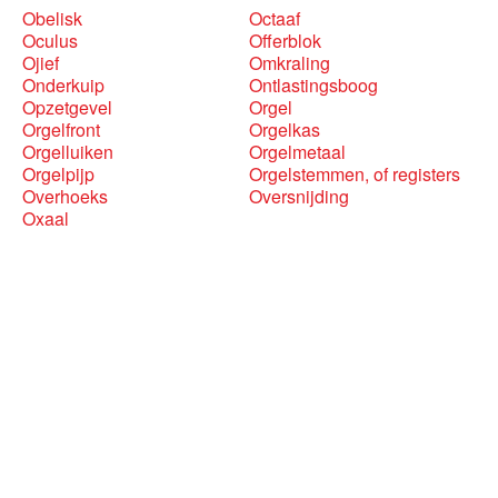
Obelisk
Octaaf
Oculus
Offerblok
Ojief
Omkraling
Onderkuip
Ontlastingsboog
Opzetgevel
Orgel
Orgelfront
Orgelkas
Orgelluiken
Orgelmetaal
Orgelpijp
Orgelstemmen, of registers
Overhoeks
Oversnijding
Oxaal