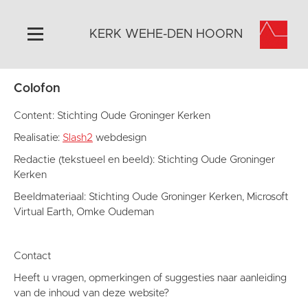
KERK WEHE-DEN HOORN
Colofon
Home
Algemeen
Content: Stichting Oude Groninger Kerken
Historie
Realisatie:
Slash2
webdesign
Omgeving
Redactie (tekstueel en beeld): Stichting Oude Groninger
Kerken
Activiteiten
Beeldmateriaal: Stichting Oude Groninger Kerken, Microsoft
Steun ons
Virtual Earth, Omke Oudeman
Contact
Vaktaal
Contact
Heeft u vragen, opmerkingen of suggesties naar aanleiding
van de inhoud van deze website?