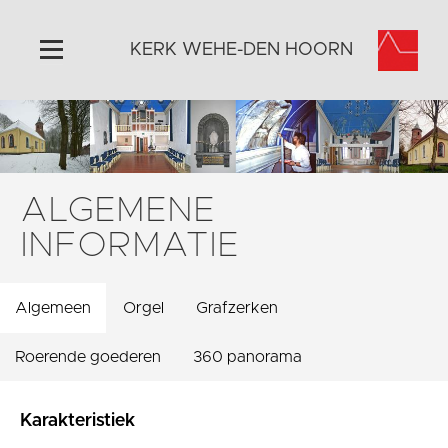
KERK WEHE-DEN HOORN
Home
Algemeen
Historie
ALGEMENE
Omgeving
INFORMATIE
Activiteiten
Steun ons
Algemeen
Orgel
Grafzerken
Contact
Vaktaal
Roerende goederen
360 panorama
Karakteristiek