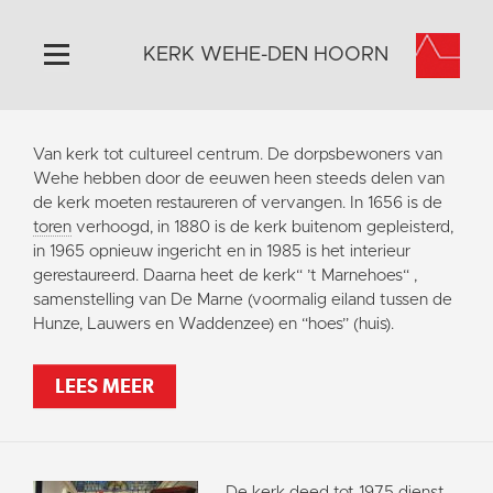
KERK WEHE-DEN HOORN
Home
Van kerk tot cultureel centrum. De dorpsbewoners van
Algemeen
Wehe hebben door de eeuwen heen steeds delen van
de kerk moeten restaureren of vervangen. In 1656 is de
Historie
toren
verhoogd, in 1880 is de kerk buitenom gepleisterd,
Omgeving
in 1965 opnieuw ingericht en in 1985 is het interieur
gerestaureerd. Daarna heet de kerk“ ’t Marnehoes“ ,
Activiteiten
samenstelling van De Marne (voormalig eiland tussen de
Steun ons
Hunze, Lauwers en Waddenzee) en “hoes” (huis).
Contact
LEES MEER
Vaktaal
De kerk deed tot 1975 dienst