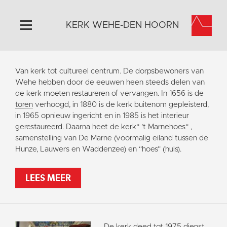
KERK WEHE-DEN HOORN
Home
Van kerk tot cultureel centrum. De dorpsbewoners van
Algemeen
Wehe hebben door de eeuwen heen steeds delen van
de kerk moeten restaureren of vervangen. In 1656 is de
Historie
toren
verhoogd, in 1880 is de kerk buitenom gepleisterd,
Omgeving
in 1965 opnieuw ingericht en in 1985 is het interieur
gerestaureerd. Daarna heet de kerk“ ’t Marnehoes“ ,
Activiteiten
samenstelling van De Marne (voormalig eiland tussen de
Steun ons
Hunze, Lauwers en Waddenzee) en “hoes” (huis).
Contact
LEES MEER
Vaktaal
De kerk deed tot 1975 dienst