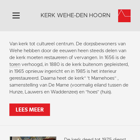
KERK WEHE-DEN HOORN
Home
Van kerk tot cultureel centrum. De dorpsbewoners van
Algemeen
Wehe hebben door de eeuwen heen steeds delen van
de kerk moeten restaureren of vervangen. In 1656 is de
Historie
toren
verhoogd, in 1880 is de kerk buitenom gepleisterd,
Omgeving
in 1965 opnieuw ingericht en in 1985 is het interieur
gerestaureerd. Daarna heet de kerk“ ’t Marnehoes“ ,
Activiteiten
samenstelling van De Marne (voormalig eiland tussen de
Steun ons
Hunze, Lauwers en Waddenzee) en “hoes” (huis).
Contact
LEES MEER
Vaktaal
De kerk deed tot 1975 dienst