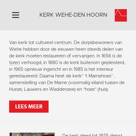
KERK WEHE-DEN HOORN
Home
Van kerk tot cultureel centrum. De dorpsbewoners van
Algemeen
Wehe hebben door de eeuwen heen steeds delen van
de kerk moeten restaureren of vervangen. In 1656 is de
Historie
toren
verhoogd, in 1880 is de kerk buitenom gepleisterd,
Omgeving
in 1965 opnieuw ingericht en in 1985 is het interieur
gerestaureerd. Daarna heet de kerk“ ’t Marnehoes“ ,
Activiteiten
samenstelling van De Marne (voormalig eiland tussen de
Steun ons
Hunze, Lauwers en Waddenzee) en “hoes” (huis).
Contact
LEES MEER
Vaktaal
De kerk deed tot 1975 dienst