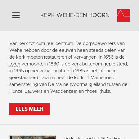
KERK WEHE-DEN HOORN
Home
Van kerk tot cultureel centrum. De dorpsbewoners van
Algemeen
Wehe hebben door de eeuwen heen steeds delen van
de kerk moeten restaureren of vervangen. In 1656 is de
Historie
toren
verhoogd, in 1880 is de kerk buitenom gepleisterd,
Omgeving
in 1965 opnieuw ingericht en in 1985 is het interieur
gerestaureerd. Daarna heet de kerk“ ’t Marnehoes“ ,
Activiteiten
samenstelling van De Marne (voormalig eiland tussen de
Steun ons
Hunze, Lauwers en Waddenzee) en “hoes” (huis).
Contact
LEES MEER
Vaktaal
De kerk deed tot 1975 dienst