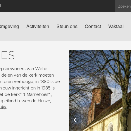
N
Omgeving
Activiteiten
Steun ons
Contact
Vaktaal
OES
 dorpsbewoners van Wehe
 delen van de kerk moeten
de
toren
verhoogd, in 1880 is de
ieuw ingericht en in 1985 is
et de kerk“ ’t Marnehoes“ ,
g eiland tussen de Hunze,
is).
‹