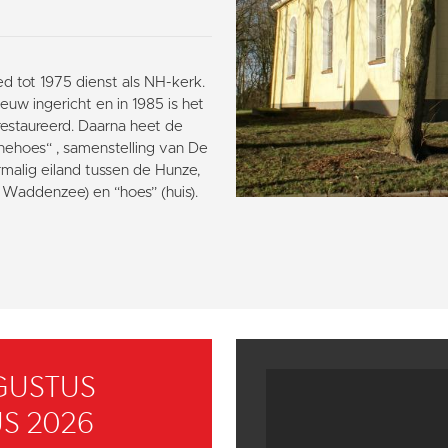
d tot 1975 dienst als NH-kerk.
euw ingericht en in 1985 is het
erestaureerd. Daarna heet de
rnehoes“ , samenstelling van De
malig eiland tussen de Hunze,
Waddenzee) en “hoes” (huis).
GUSTUS
S 2026