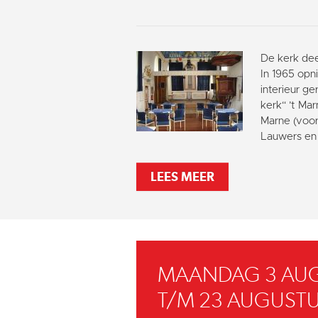
De kerk dee
In 1965 opni
interieur g
kerk“ ’t Ma
Marne (voor
Lauwers en 
LEES MEER
MAANDAG 3 AU
T/M 23 AUGUSTU