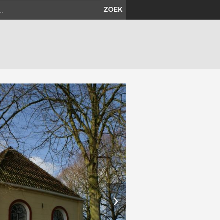
ZOEK
›