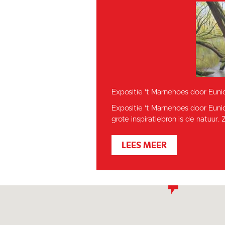
Expositie 't Marnehoes door Euni
Expositie 't Marnehoes door Euni
grote inspiratiebron is de natuur. Z
LEES MEER