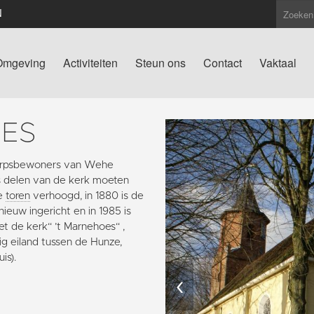
N
Omgeving
Activiteiten
Steun ons
Contact
Vaktaal
OES
 dorpsbewoners van Wehe
 delen van de kerk moeten
de
toren
verhoogd, in 1880 is de
ieuw ingericht en in 1985 is
et de kerk“ ’t Marnehoes“ ,
g eiland tussen de Hunze,
is).
‹