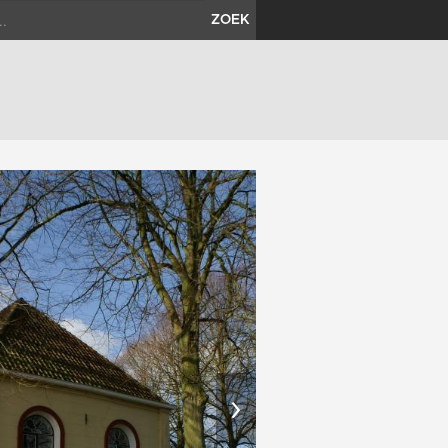
ZOEK
›