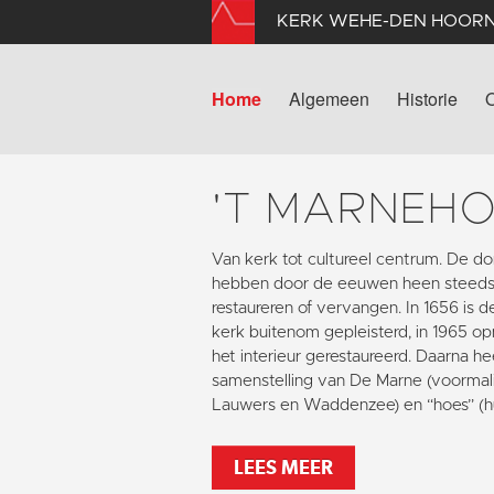
KERK WEHE-DEN HOOR
Home
Algemeen
Historie
'T MARNEH
Van kerk tot cultureel centrum. De
hebben door de eeuwen heen steeds
restaureren of vervangen. In 1656 is 
kerk buitenom gepleisterd, in 1965 opn
het interieur gerestaureerd. Daarna he
samenstelling van De Marne (voormali
Lauwers en Waddenzee) en “hoes” (hu
LEES MEER