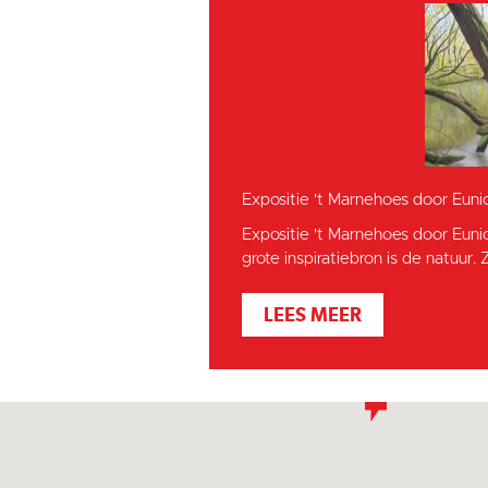
Expositie 't Marnehoes door Euni
Expositie 't Marnehoes door Euni
grote inspiratiebron is de natuur. Z
LEES MEER