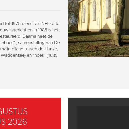
d tot 1975 dienst als NH-kerk.
euw ingericht en in 1985 is het
erestaureerd. Daarna heet de
rnehoes“ , samenstelling van De
malig eiland tussen de Hunze,
Waddenzee) en “hoes” (huis).
GUSTUS
S 2026