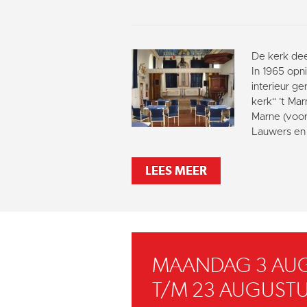
De kerk dee
In 1965 opni
interieur g
kerk“ ’t Ma
Marne (voor
Lauwers en 
LEES MEER
MAANDAG 3 AU
T/M 23 AUGUSTU