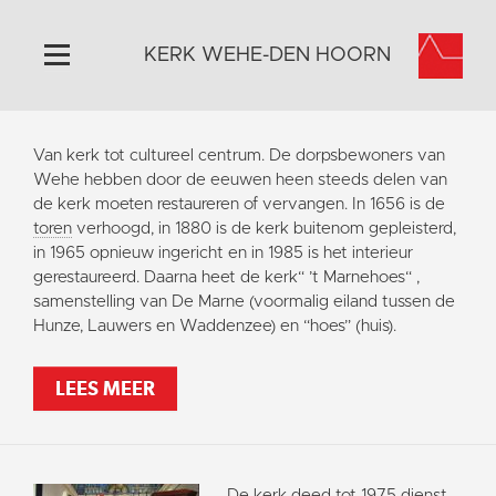
KERK WEHE-DEN HOORN
Home
Van kerk tot cultureel centrum. De dorpsbewoners van
Algemeen
Wehe hebben door de eeuwen heen steeds delen van
de kerk moeten restaureren of vervangen. In 1656 is de
Historie
toren
verhoogd, in 1880 is de kerk buitenom gepleisterd,
Omgeving
in 1965 opnieuw ingericht en in 1985 is het interieur
gerestaureerd. Daarna heet de kerk“ ’t Marnehoes“ ,
Activiteiten
samenstelling van De Marne (voormalig eiland tussen de
Steun ons
Hunze, Lauwers en Waddenzee) en “hoes” (huis).
Contact
LEES MEER
Vaktaal
De kerk deed tot 1975 dienst