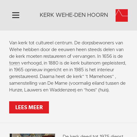
KERK WEHE-DEN HOORN
Home
Van kerk tot cultureel centrum. De dorpsbewoners van
Algemeen
Wehe hebben door de eeuwen heen steeds delen van
de kerk moeten restaureren of vervangen. In 1656 is de
Historie
toren
verhoogd, in 1880 is de kerk buitenom gepleisterd,
Omgeving
in 1965 opnieuw ingericht en in 1985 is het interieur
gerestaureerd. Daarna heet de kerk“ ’t Marnehoes“ ,
Activiteiten
samenstelling van De Marne (voormalig eiland tussen de
Steun ons
Hunze, Lauwers en Waddenzee) en “hoes” (huis).
Contact
LEES MEER
Vaktaal
De kerk deed tot 1975 dienst