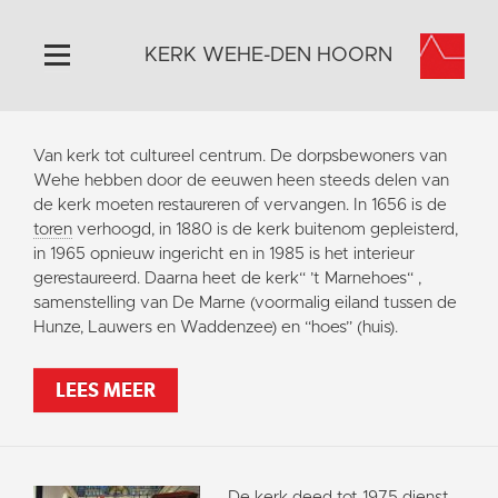
KERK WEHE-DEN HOORN
Home
Van kerk tot cultureel centrum. De dorpsbewoners van
Algemeen
Wehe hebben door de eeuwen heen steeds delen van
de kerk moeten restaureren of vervangen. In 1656 is de
Historie
toren
verhoogd, in 1880 is de kerk buitenom gepleisterd,
Omgeving
in 1965 opnieuw ingericht en in 1985 is het interieur
gerestaureerd. Daarna heet de kerk“ ’t Marnehoes“ ,
Activiteiten
samenstelling van De Marne (voormalig eiland tussen de
Steun ons
Hunze, Lauwers en Waddenzee) en “hoes” (huis).
Contact
LEES MEER
Vaktaal
De kerk deed tot 1975 dienst