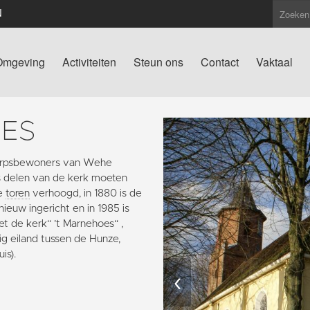
N
Omgeving
Activiteiten
Steun ons
Contact
Vaktaal
OES
 dorpsbewoners van Wehe
 delen van de kerk moeten
de
toren
verhoogd, in 1880 is de
ieuw ingericht en in 1985 is
et de kerk“ ’t Marnehoes“ ,
g eiland tussen de Hunze,
is).
‹