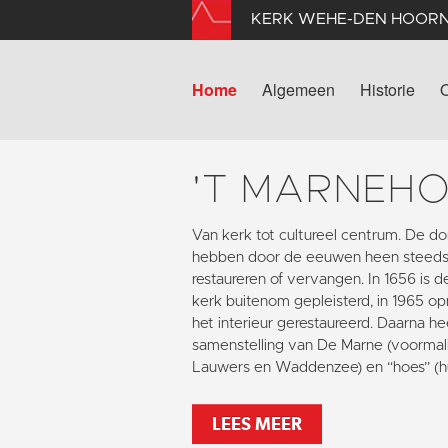
KERK WEHE-DEN HOOR
Home
Algemeen
Historie
'T MARNEH
Van kerk tot cultureel centrum. De
hebben door de eeuwen heen steeds
restaureren of vervangen. In 1656 is 
kerk buitenom gepleisterd, in 1965 opn
het interieur gerestaureerd. Daarna he
samenstelling van De Marne (voormali
Lauwers en Waddenzee) en “hoes” (hu
LEES MEER