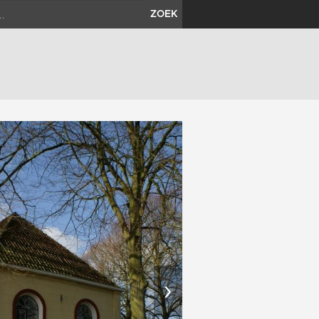
ZOEK
›