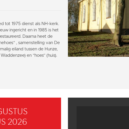
d tot 1975 dienst als NH-kerk.
euw ingericht en in 1985 is het
erestaureerd. Daarna heet de
rnehoes“ , samenstelling van De
malig eiland tussen de Hunze,
Waddenzee) en “hoes” (huis).
GUSTUS
S 2026