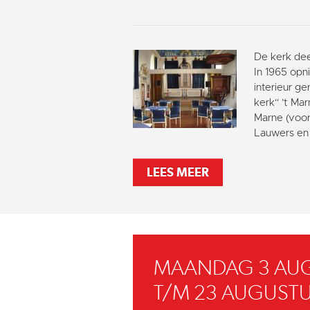
De kerk dee
In 1965 opni
interieur g
kerk“ ’t Ma
Marne (voor
Lauwers en 
LEES MEER
MAANDAG 3 AU
T/M 23 AUGUSTU