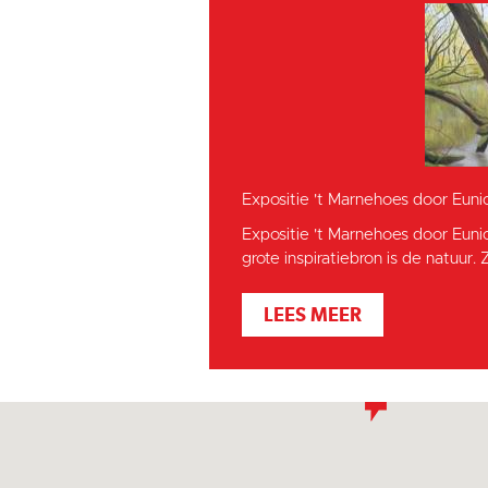
Expositie 't Marnehoes door Euni
Expositie 't Marnehoes door Euni
grote inspiratiebron is de natuur. Z
LEES MEER