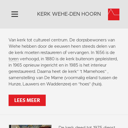
KERK WEHE-DEN HOORN
Home
Van kerk tot cultureel centrum. De dorpsbewoners van
Algemeen
Wehe hebben door de eeuwen heen steeds delen van
de kerk moeten restaureren of vervangen. In 1656 is de
Historie
toren
verhoogd, in 1880 is de kerk buitenom gepleisterd,
Omgeving
in 1965 opnieuw ingericht en in 1985 is het interieur
gerestaureerd. Daarna heet de kerk“ ’t Marnehoes“ ,
Activiteiten
samenstelling van De Marne (voormalig eiland tussen de
Steun ons
Hunze, Lauwers en Waddenzee) en “hoes” (huis).
Contact
LEES MEER
Vaktaal
De kerk deed tot 1975 dienst