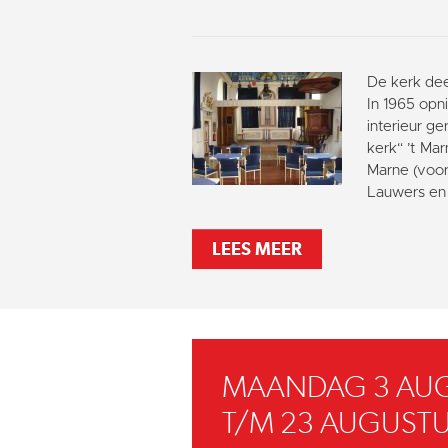
De kerk dee
In 1965 opni
interieur g
kerk“ ’t Ma
Marne (voor
Lauwers en 
LEES MEER
MAANDAG 3 AU
T/M 23 AUGUSTU