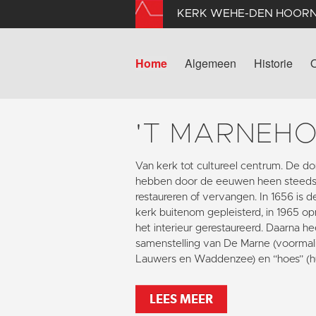
KERK WEHE-DEN HOOR
Home
Algemeen
Historie
'T MARNEH
Van kerk tot cultureel centrum. De
hebben door de eeuwen heen steeds
restaureren of vervangen. In 1656 is 
kerk buitenom gepleisterd, in 1965 opn
het interieur gerestaureerd. Daarna he
samenstelling van De Marne (voormali
Lauwers en Waddenzee) en “hoes” (hu
LEES MEER