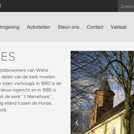
N
Omgeving
Activiteiten
Steun ons
Contact
Vaktaal
OES
 dorpsbewoners van Wehe
 delen van de kerk moeten
de
toren
verhoogd, in 1880 is de
ieuw ingericht en in 1985 is
et de kerk“ ’t Marnehoes“ ,
g eiland tussen de Hunze,
is).
‹