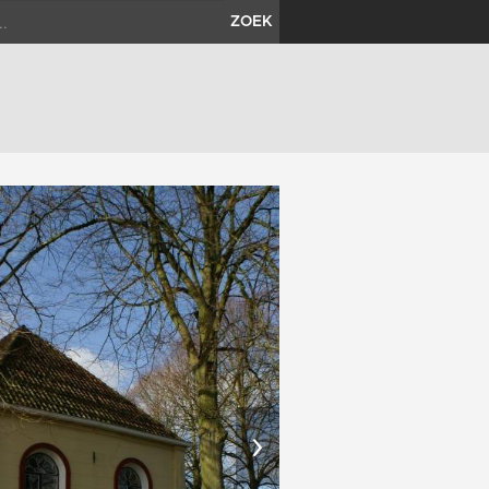
ZOEK
›