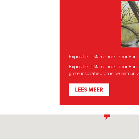
Expositie 't Marnehoes door Euni
Expositie 't Marnehoes door Euni
grote inspiratiebron is de natuur. Z
LEES MEER