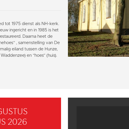
d tot 1975 dienst als NH-kerk.
euw ingericht en in 1985 is het
erestaureerd. Daarna heet de
rnehoes“ , samenstelling van De
malig eiland tussen de Hunze,
Waddenzee) en “hoes” (huis).
GUSTUS
S 2026