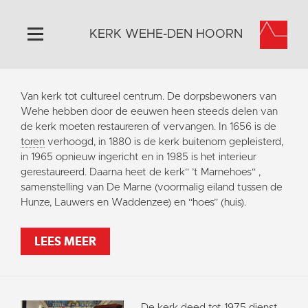
KERK WEHE-DEN HOORN
Home
Van kerk tot cultureel centrum. De dorpsbewoners van
Algemeen
Wehe hebben door de eeuwen heen steeds delen van
de kerk moeten restaureren of vervangen. In 1656 is de
Historie
toren
verhoogd, in 1880 is de kerk buitenom gepleisterd,
Omgeving
in 1965 opnieuw ingericht en in 1985 is het interieur
gerestaureerd. Daarna heet de kerk“ ’t Marnehoes“ ,
Activiteiten
samenstelling van De Marne (voormalig eiland tussen de
Steun ons
Hunze, Lauwers en Waddenzee) en “hoes” (huis).
Contact
LEES MEER
Vaktaal
De kerk deed tot 1975 dienst