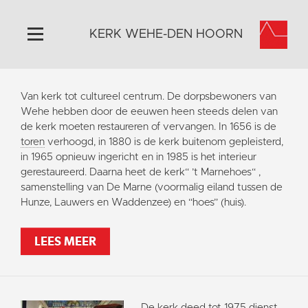
KERK WEHE-DEN HOORN
Home
Van kerk tot cultureel centrum. De dorpsbewoners van
Algemeen
Wehe hebben door de eeuwen heen steeds delen van
de kerk moeten restaureren of vervangen. In 1656 is de
Historie
toren
verhoogd, in 1880 is de kerk buitenom gepleisterd,
Omgeving
in 1965 opnieuw ingericht en in 1985 is het interieur
gerestaureerd. Daarna heet de kerk“ ’t Marnehoes“ ,
Activiteiten
samenstelling van De Marne (voormalig eiland tussen de
Steun ons
Hunze, Lauwers en Waddenzee) en “hoes” (huis).
Contact
LEES MEER
Vaktaal
De kerk deed tot 1975 dienst