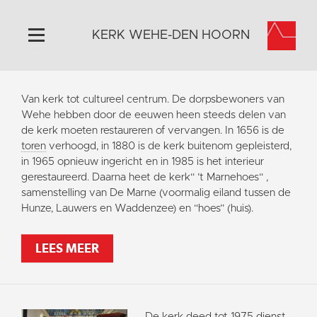
KERK WEHE-DEN HOORN
Home
Van kerk tot cultureel centrum. De dorpsbewoners van
Algemeen
Wehe hebben door de eeuwen heen steeds delen van
de kerk moeten restaureren of vervangen. In 1656 is de
Historie
toren
verhoogd, in 1880 is de kerk buitenom gepleisterd,
Omgeving
in 1965 opnieuw ingericht en in 1985 is het interieur
gerestaureerd. Daarna heet de kerk“ ’t Marnehoes“ ,
Activiteiten
samenstelling van De Marne (voormalig eiland tussen de
Steun ons
Hunze, Lauwers en Waddenzee) en “hoes” (huis).
Contact
LEES MEER
Vaktaal
De kerk deed tot 1975 dienst