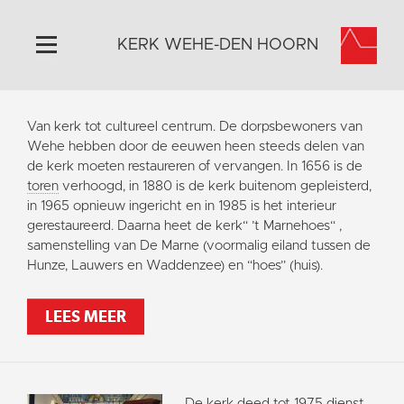
KERK WEHE-DEN HOORN
Home
Van kerk tot cultureel centrum. De dorpsbewoners van
Algemeen
Wehe hebben door de eeuwen heen steeds delen van
de kerk moeten restaureren of vervangen. In 1656 is de
Historie
toren
verhoogd, in 1880 is de kerk buitenom gepleisterd,
Omgeving
in 1965 opnieuw ingericht en in 1985 is het interieur
gerestaureerd. Daarna heet de kerk“ ’t Marnehoes“ ,
Activiteiten
samenstelling van De Marne (voormalig eiland tussen de
Steun ons
Hunze, Lauwers en Waddenzee) en “hoes” (huis).
Contact
LEES MEER
Vaktaal
De kerk deed tot 1975 dienst